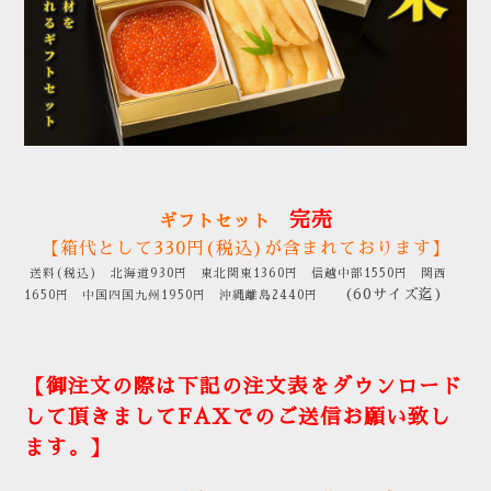
完売
ギフトセット
【箱代として330円(税込)が含まれております】
送料(税込) 北海道930円 東北関東1360円 信越中部1550円 関西
(60サイズ迄)
1650円 中国四国九州1950円 沖縄離島2440円
【御注文の際は下記の注文表をダウンロード
して頂きましてFAXでのご送信お願い致し
ます。】