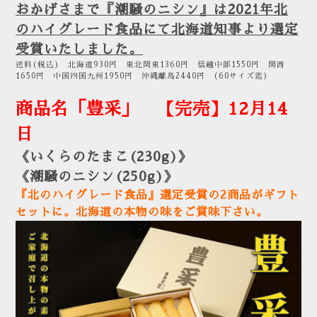
おかげさまで『潮騒のニシン』は2021年北
のハイグレード食品にて北海道知事より選定
受賞いたしました。
送料(税込) 北海道930円 東北関東1360円 信越中部1550円 関西
1650円 中国四国九州1950円 沖縄離島2440円 (60サイズ迄)
商品名「豊采」 【完売】12月14
日
《いくらのたまこ(230g)》
《潮騒のニシン(250g)》
『北のハイグレード食品』選定受賞の2商品がギフト
セットに。北海道の本物の味をご賞味下さい。