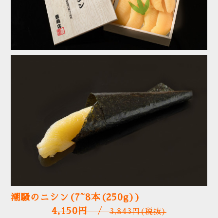
潮騒のニシン(7~8本(250g))
4,150円
/
3,843
円(税抜)