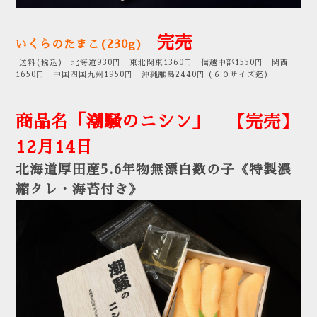
完売
いくらのたまこ(230g
)
送料(税込) 北海道930円 東北関東1360円 信越中部1550円 関西
1650円 中国四国九州1950円 沖縄離島2440円 (６０サイズ迄)
商品名「潮騒のニシン」
【完売】
12月14日
北海道厚田産5.6年物無漂白数の子《特製濃
縮タレ・海苔付き》